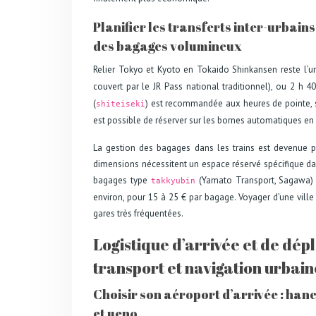
Planifier les transferts inter-urbains
des bagages volumineux
Relier Tokyo et Kyoto en Tokaido Shinkansen reste l’u
couvert par le JR Pass national traditionnel), ou 2 h 
(
) est recommandée aux heures de pointe, s
shiteiseki
est possible de réserver sur les bornes automatiques en
La gestion des bagages dans les trains est devenue
dimensions nécessitent un espace réservé spécifique dans
bagages type
(Yamato Transport, Sagawa) p
takkyubin
environ, pour 15 à 25 € par bagage. Voyager d’une ville 
gares très fréquentées.
Logistique d’arrivée et de dép
transport et navigation urbain
Choisir son aéroport d’arrivée : han
et ueno