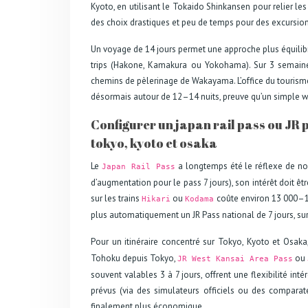
Kyoto, en utilisant le Tokaido Shinkansen pour relier l
des choix drastiques et peu de temps pour des excursi
Un voyage de 14 jours permet une approche plus équilib
trips (Hakone, Kamakura ou Yokohama). Sur 3 semaines
chemins de pèlerinage de Wakayama. L’office du tourism
désormais autour de 12–14 nuits, preuve qu’un simple we
Configurer un japan rail pass ou JR p
tokyo, kyoto et osaka
Le
a longtemps été le réflexe de no
Japan Rail Pass
d’augmentation pour le pass 7 jours), son intérêt doit ê
sur les trains
ou
coûte environ 13 000–14
Hikari
Kodama
plus automatiquement un JR Pass national de 7 jours, surt
Pour un itinéraire concentré sur Tokyo, Kyoto et Osaka
Tohoku depuis Tokyo,
ou
JR West Kansai Area Pass
souvent valables 3 à 7 jours, offrent une flexibilité inté
prévus (via des simulateurs officiels ou des comparate
finalement plus économique.