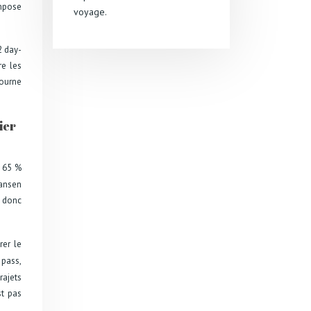
impose
voyage.
2 day-
re les
tourne
ier
e 65 %
kansen
e donc
rer le
 pass,
rajets
st pas