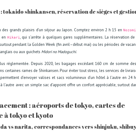
 : tokaido shinkansen, réservation de sièges et gestio
n des grands plaisirs d’un séjour au Japon. Comptez environ 2 h 15 en
Nozom
40 en
, qui s’arrête à quelques gares supplémentaires. La réservation de
Hikari
urtout pendant la Golden Week (fin avril–début mai) ou les périodes de vacanc
 anglais ou aux guichets
Midori no Madoguchi
.
 plus réglementée. Depuis 2020, les bagages excédant 160 cm de somme des 
 certaines rames de Shinkansen. Pour éviter tout stress, les services de livrai
ermettent d’envoyer valises et sacs volumineux d’un hôtel à l’autre en 24 
à l’autre avec un simple sac d’appoint offre un confort appréciable, surtout da
lacement : aéroports de tokyo, cartes de
e à tokyo et kyoto
eda vs narita, correspondances vers shinjuku, shibu