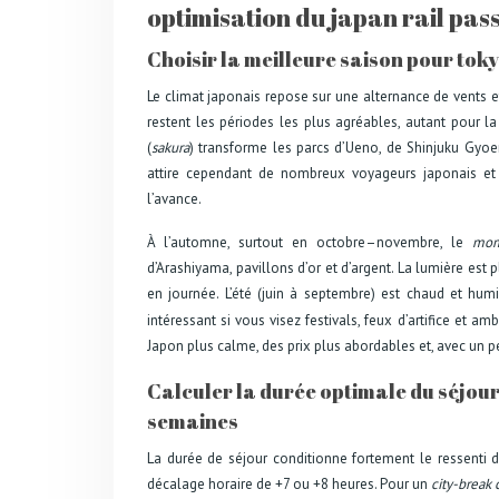
optimisation du japan rail pas
Choisir la meilleure saison pour toky
Le climat japonais repose sur une alternance de vents 
restent les périodes les plus agréables, autant pour la
(
sakura
) transforme les parcs d’Ueno, de Shinjuku Gyoe
attire cependant de nombreux voyageurs japonais et i
l’avance.
À l’automne, surtout en octobre–novembre, le
mom
d’Arashiyama, pavillons d’or et d’argent. La lumière es
en journée. L’été (juin à septembre) est chaud et humi
intéressant si vous visez festivals, feux d’artifice et a
Japon plus calme, des prix plus abordables et, avec un 
Calculer la durée optimale du séjour :
semaines
La durée de séjour conditionne fortement le ressenti 
décalage horaire de +7 ou +8 heures. Pour un
city-break 