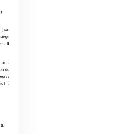
n
(non
i
 siège
es. Il
trois
son de
heures
ns les
ya