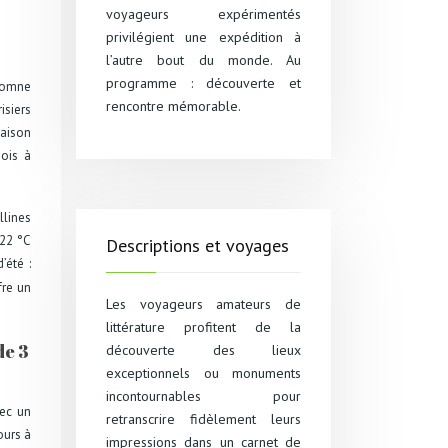
voyageurs expérimentés
privilégient une expédition à
l’autre bout du monde. Au
programme : découverte et
utomne
rencontre mémorable.
isiers
saison
mois à
lines
–22 °C
Descriptions et voyages
’été :
fre un
Les voyageurs amateurs de
littérature profitent de la
de 3
découverte des lieux
exceptionnels ou monuments
incontournables pour
vec un
retranscrire fidèlement leurs
ours à
impressions dans un carnet de