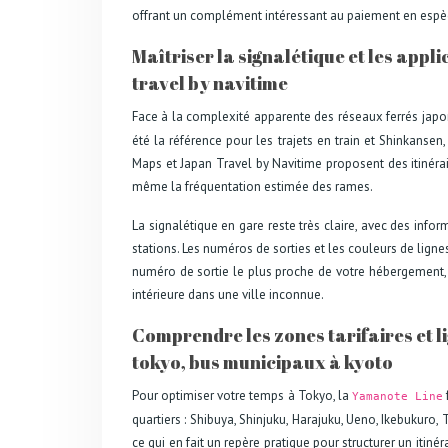
offrant un complément intéressant au paiement en espè
Maîtriser la signalétique et les appl
travel by navitime
Face à la complexité apparente des réseaux ferrés japona
été la référence pour les trajets en train et Shinkansen
Maps et Japan Travel by Navitime proposent des itinérai
même la fréquentation estimée des rames.
La signalétique en gare reste très claire, avec des inf
stations. Les numéros de sorties et les couleurs de lign
numéro de sortie le plus proche de votre hébergement
intérieure dans une ville inconnue.
Comprendre les zones tarifaires et l
tokyo, bus municipaux à kyoto
Pour optimiser votre temps à Tokyo, la
Yamanote Line
quartiers : Shibuya, Shinjuku, Harajuku, Ueno, Ikebukuro, 
ce qui en fait un repère pratique pour structurer un itiné