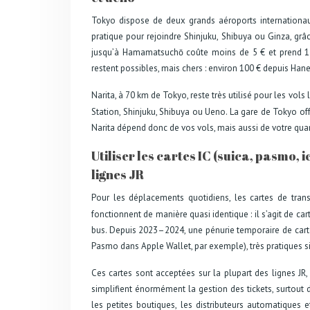
Tokyo dispose de deux grands aéroports internationaux
pratique pour rejoindre Shinjuku, Shibuya ou Ginza, gr
jusqu’à Hamamatsuchō coûte moins de 5 € et prend 15 m
restent possibles, mais chers : environ 100 € depuis Haned
Narita, à 70 km de Tokyo, reste très utilisé pour les vols 
Station, Shinjuku, Shibuya ou Ueno. La gare de Tokyo o
Narita dépend donc de vos vols, mais aussi de votre quar
Utiliser les cartes IC (suica, pasmo, i
lignes JR
Pour les déplacements quotidiens, les cartes de tran
fonctionnent de manière quasi identique : il s’agit de c
bus. Depuis 2023–2024, une pénurie temporaire de carte
Pasmo dans Apple Wallet, par exemple), très pratiques 
Ces cartes sont acceptées sur la plupart des lignes JR
simplifient énormément la gestion des tickets, surtout
les petites boutiques, les distributeurs automatiques 