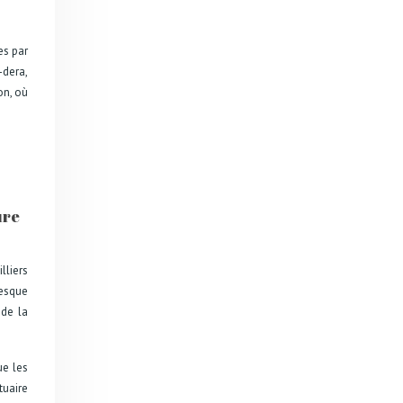
es par
-dera,
on, où
ure
lliers
esque
 de la
ue les
tuaire