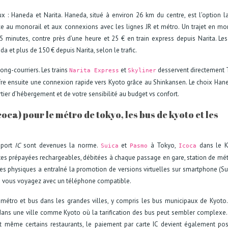
 : Haneda et Narita. Haneda, situé à environ 26 km du centre, est l’option l
âce au monorail et aux connexions avec les lignes JR et métro. Un trajet en mo
inutes, contre près d’une heure et 25 € en train express depuis Narita. Les
a et plus de 150 € depuis Narita, selon le trafic.
long-courriers. Les trains
et
desservent directement
Narita Express
Skyliner
ffre ensuite une connexion rapide vers Kyoto grâce au Shinkansen. Le choix Han
tier d’hébergement et de votre sensibilité au budget vs confort.
coca) pour le métro de tokyo, les bus de kyoto et les
sport
IC
sont devenues la norme.
et
à Tokyo,
dans le K
Suica
Pasmo
Icoca
artes prépayées rechargeables, débitées à chaque passage en gare, station de mé
s physiques a entraîné la promotion de versions virtuelles sur smartphone (Su
si vous voyagez avec un téléphone compatible.
, métro et bus dans les grandes villes, y compris les bus municipaux de Kyoto.
 dans une ville comme Kyoto où la tarification des bus peut sembler complexe
et même certains restaurants, le paiement par carte IC devient également pos