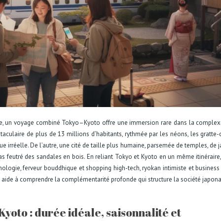
ale, un voyage combiné Tokyo–Kyoto offre une immersion rare dans la complex
taculaire de plus de 13 millions d’habitants, rythmée par les néons, les gratte-c
e irréelle. De l’autre, une cité de taille plus humaine, parsemée de temples, de j
as feutré des sandales en bois. En reliant Tokyo et Kyoto en un même itinéraire
nologie, ferveur bouddhique et shopping high-tech, ryokan intimiste et business
re, aide à comprendre la complémentarité profonde qui structure la société japona
yoto : durée idéale, saisonnalité et