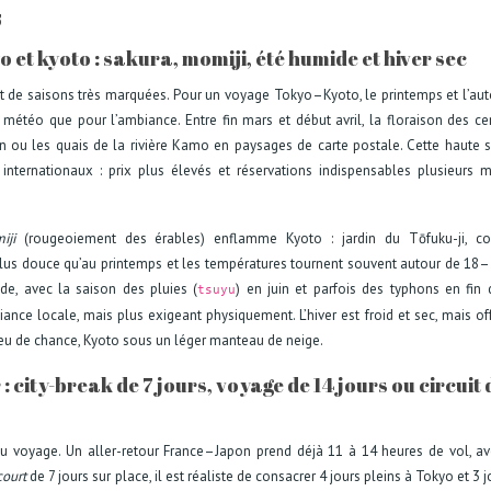
s
o et kyoto : sakura, momiji, été humide et hiver sec
et de saisons très marquées. Pour un voyage Tokyo–Kyoto, le printemps et l’a
 météo que pour l’ambiance. Entre fin mars et début avril, la floraison des cer
n ou les quais de la rivière Kamo en paysages de carte postale. Cette haute 
nternationaux : prix plus élevés et réservations indispensables plusieurs 
iji
(rougeoiement des érables) enflamme Kyoto : jardin du Tōfuku-ji, col
t plus douce qu’au printemps et les températures tournent souvent autour de 18
de, avec la saison des pluies (
) en juin et parfois des typhons en fin d
tsuyu
mbiance locale, mais plus exigeant physiquement. L’hiver est froid et sec, mais of
peu de chance, Kyoto sous un léger manteau de neige.
 city-break de 7 jours, voyage de 14 jours ou circuit 
du voyage. Un aller-retour France–Japon prend déjà 11 à 14 heures de vol, a
court
de 7 jours sur place, il est réaliste de consacrer 4 jours pleins à Tokyo et 3 j