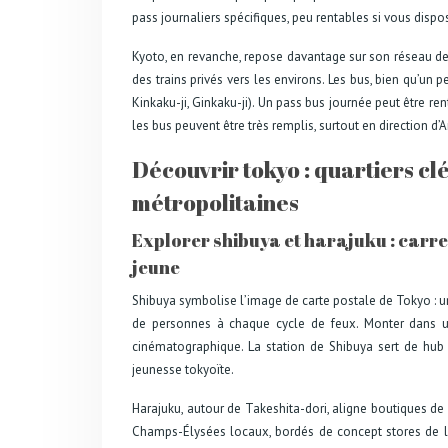
pass journaliers spécifiques, peu rentables si vous dispos
Kyoto, en revanche, repose davantage sur son réseau de
des trains privés vers les environs. Les bus, bien qu’un
Kinkaku-ji, Ginkaku-ji). Un pass bus journée peut être re
les bus peuvent être très remplis, surtout en direction d
Découvrir tokyo : quartiers cl
métropolitaines
Explorer shibuya et harajuku : carre
jeune
Shibuya symbolise l’image de carte postale de Tokyo : un
de personnes à chaque cycle de feux. Monter dans u
cinématographique. La station de Shibuya sert de hu
jeunesse tokyoïte.
Harajuku, autour de Takeshita-dori, aligne boutiques d
Champs-Élysées locaux, bordés de concept stores de lux