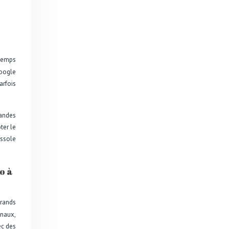
temps
Google
arfois
randes
ter le
ussole
o à
grands
onaux,
ec des