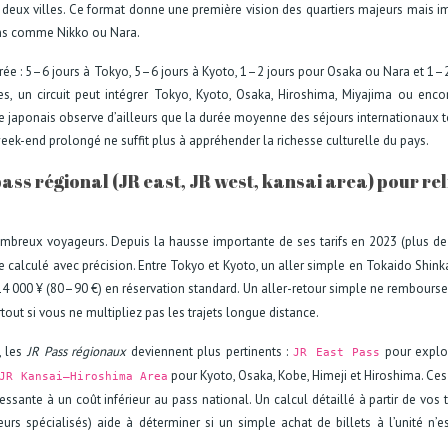
es deux villes. Ce format donne une première vision des quartiers majeurs mais 
ons comme Nikko ou Nara.
rée : 5–6 jours à Tokyo, 5–6 jours à Kyoto, 1–2 jours pour Osaka ou Nara et 1–
, un circuit peut intégrer Tokyo, Kyoto, Osaka, Hiroshima, Miyajima ou enco
e japonais observe d’ailleurs que la durée moyenne des séjours internationaux 
ek-end prolongé ne suffit plus à appréhender la richesse culturelle du pays.
ass régional (JR east, JR west, kansai area) pour rel
mbreux voyageurs. Depuis la hausse importante de ses tarifs en 2023 (plus d
tre calculé avec précision. Entre Tokyo et Kyoto, un aller simple en Tokaido Shin
 000 ¥ (80–90 €) en réservation standard. Un aller-retour simple ne rembours
out si vous ne multipliez pas les trajets longue distance.
, les
JR Pass régionaux
deviennent plus pertinents :
pour explo
JR East Pass
pour Kyoto, Osaka, Kobe, Himeji et Hiroshima. Ces
JR Kansai–Hiroshima Area
ressante à un coût inférieur au pass national. Un calcul détaillé à partir de vos t
urs spécialisés) aide à déterminer si un simple achat de billets à l’unité n’e