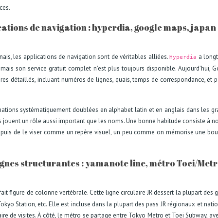
ces.
ications de navigation : hyperdia, google maps, japan
is, les applications de navigation sont de véritables alliées.
a long
Hyperdia
, mais son service gratuit complet n’est plus toujours disponible. Aujourd’hui, 
res détaillés, incluant numéros de lignes, quais, temps de correspondance, et p
ormations systématiquement doublées en alphabet latin et en anglais dans les g
es jouent un rôle aussi important que les noms. Une bonne habitude consiste à no
, puis de le viser comme un repère visuel, un peu comme on mémorise une bo
ignes structurantes : yamanote line, métro Toei/Metr
fait figure de colonne vertébrale. Cette ligne circulaire JR dessert la plupart des 
Tokyo Station, etc. Elle est incluse dans la plupart des pass JR régionaux et nati
raire de visites. À côté, le métro se partage entre Tokyo Metro et Toei Subway, av