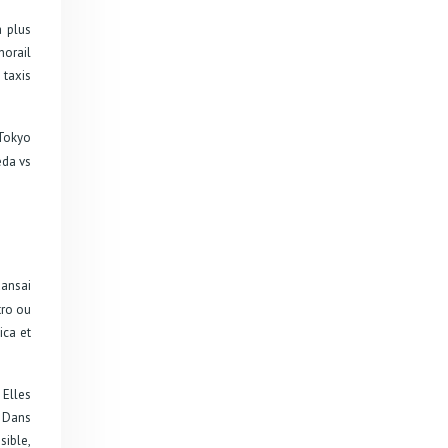
a plus
norail
 taxis
 Tokyo
eda vs
ansai
tro ou
ica et
 Elles
. Dans
sible,