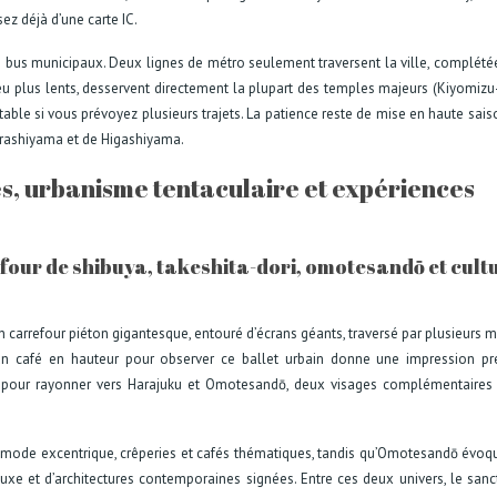
ez déjà d’une carte IC.
 bus municipaux. Deux lignes de métro seulement traversent la ville, complété
 peu plus lents, desservent directement la plupart des temples majeurs (Kiyomizu
ntable si vous prévoyez plusieurs trajets. La patience reste de mise en haute sais
’Arashiyama et de Higashiyama.
és, urbanisme tentaculaire et expériences
four de shibuya, takeshita-dori, omotesandō et cult
 carrefour piéton gigantesque, entouré d’écrans géants, traversé par plusieurs mi
n café en hauteur pour observer ce ballet urbain donne une impression pr
b pour rayonner vers Harajuku et Omotesandō, deux visages complémentaires
e mode excentrique, crêperies et cafés thématiques, tandis qu’Omotesandō évoq
e et d’architectures contemporaines signées. Entre ces deux univers, le sanc